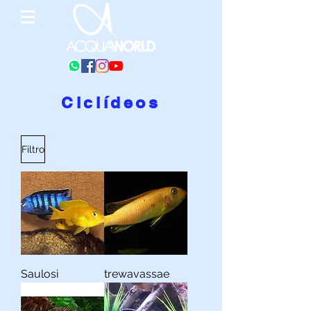
Ciclídeos
Filtro
Saulosi
trewavassae