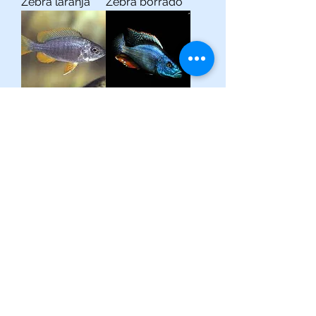
Zebra laranja
Zebra borrado
Kandango
Compressiceps
Ver mais
(013) 3227-5504
/
(013) 99115-5045
Av. Pedro Lessa, Nº 2109,
Santos - SP
acquaworldsantos@gmail.com