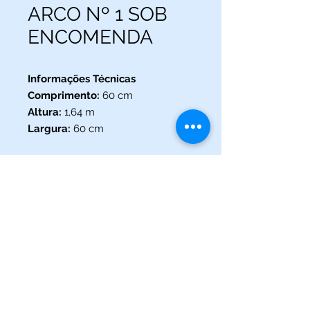
ARCO Nº 1 SOB
ENCOMENDA
Informações Técnicas
Comprimento:
60 cm
Altura:
1,64 m
Largura:
60 cm
(013) 3227-5504
/
(013) 99115-5045
Av. Pedro Lessa, Nº 2109,
Santos - SP
acquaworldsantos@gmail.com
©2021 por Acqua World Santos.