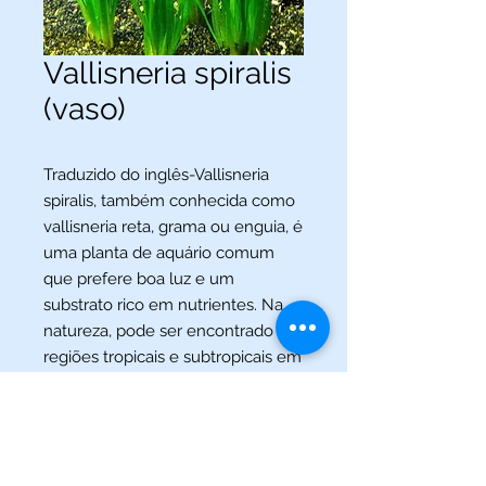
Vallisneria spiralis
(vaso)
Traduzido do inglês-Vallisneria
spiralis, também conhecida como
vallisneria reta, grama ou enguia, é
uma planta de aquário comum
que prefere boa luz e um
substrato rico em nutrientes. Na
natureza, pode ser encontrado em
regiões tropicais e subtropicais em
todo o mundo. Wikipedia (inglês)
(013) 3227-5504
/
(013) 99115-5045