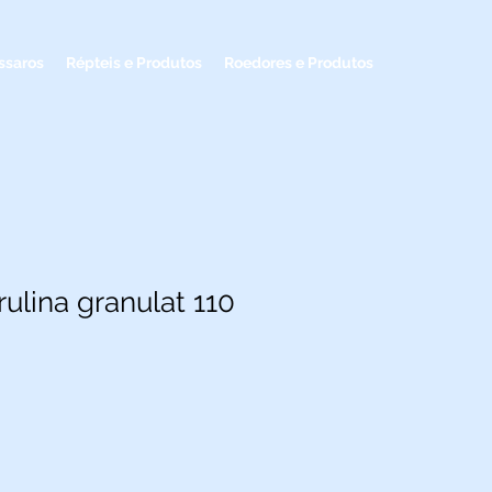
ssaros
Répteis e Produtos
Roedores e Produtos
irulina granulat 110