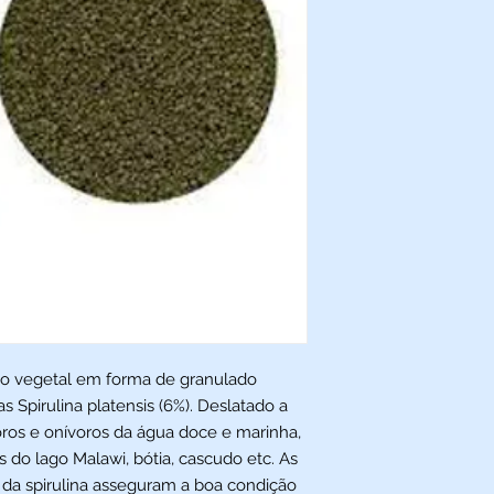
 vegetal em forma de granulado
 Spirulina platensis (6%). Deslatado a
voros e onívoros da água doce e marinha,
s do lago Malawi, bótia, cascudo etc. As
s da spirulina asseguram a boa condição