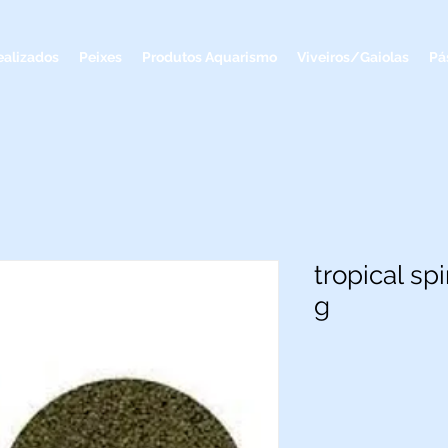
ealizados
Peixes
Produtos Aquarismo
Viveiros/Gaiolas
Pá
tropical sp
g