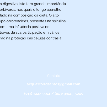
 digestivo. Isto tem grande importância
erbívoros, nos quais o longo aparelho
dado na composição da dieta. O alto
upo carotenoides, presentes na spirulina
tem uma influência positiva no
ravés da sua participação em vários
omo na proteção das células contras a
Contato
acquaworldsantos@gmail.com
(013) 3227-5504 / (013) 99115-5045