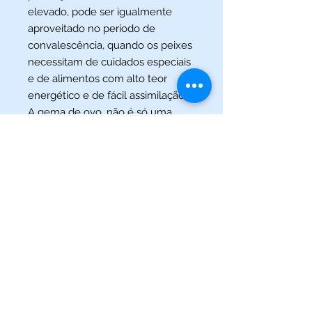
elevado, pode ser igualmente
aproveitado no período de
convalescência, quando os peixes
necessitam de cuidados especiais
e de alimentos com alto teor
energético e de fácil assimilação.
A gema de ovo, não é só uma
fonte da valiosa lecitina, mas
também de ácidos graxos
insaturados e corantes naturais do
grupo carotenóides que
intensificam as cores dos peixes.
(013) 3227-5504
/
(013) 99115-5045
Av. Pedro Lessa, Nº 2109,
Santos - SP