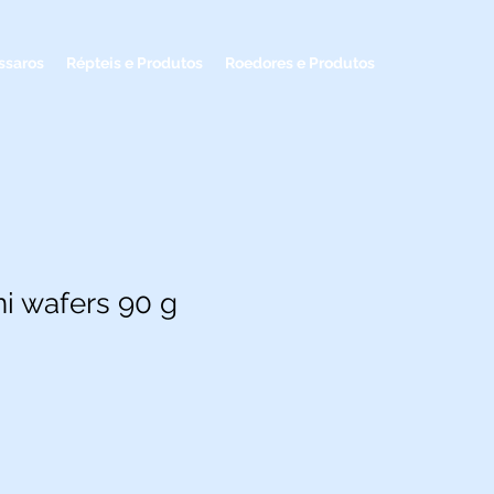
ssaros
Répteis e Produtos
Roedores e Produtos
ni wafers 90 g