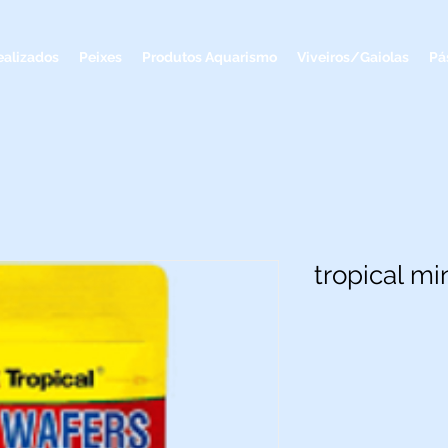
ealizados
Peixes
Produtos Aquarismo
Viveiros/Gaiolas
Pá
tropical mi