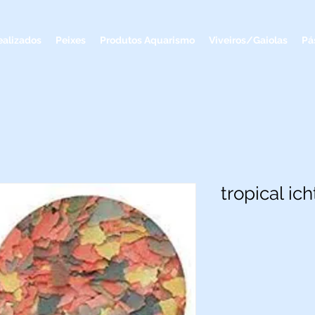
ealizados
Peixes
Produtos Aquarismo
Viveiros/Gaiolas
Pá
tropical ich