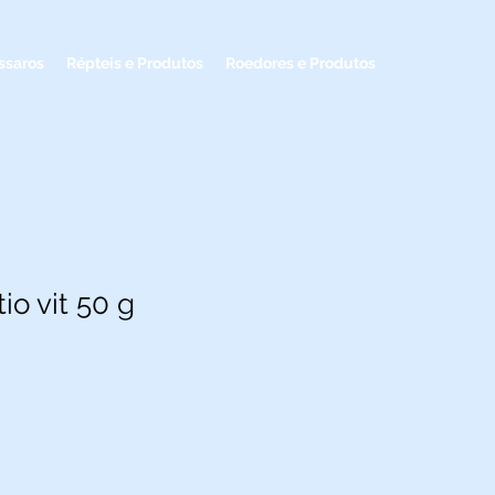
ssaros
Répteis e Produtos
Roedores e Produtos
tio vit 50 g