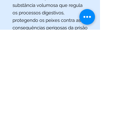
substância volumosa que regula
os processos digestivos,
protegendo os peixes contra as
consequências perigosas da prisão
de ventre. Por esta razão, Daphnia
pulex é um componente
importante da dieta de peixes
carnívoros e onívoros.
(013) 3227-5504
/
(013) 99115-5045
Av. Pedro Lessa, Nº 2109,
Santos - SP
acquaworldsantos@gmail.com
©2021 por Acqua World Santos.