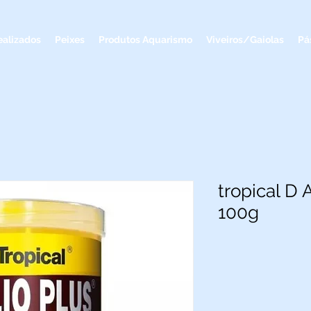
ealizados
Peixes
Produtos Aquarismo
Viveiros/Gaiolas
Pá
tropical D 
100g