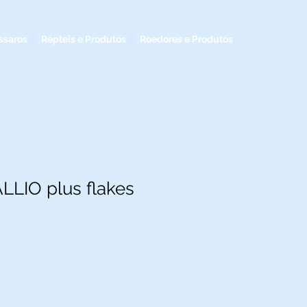
ssaros
Répteis e Produtos
Roedores e Produtos
ALLIO plus flakes