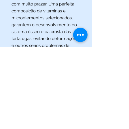
com muito prazer. Uma perfeita
composição de vitaminas e
microelementos selecionados,
garantem o desenvolvimento do
sistema ósseo e da crosta das
tartarugas, evitando deformações
e outros sérios problemas de
saúde. As tartarugas regularmente
nutridas com Biorept W tem um
crescimento equilibrado e uma
excelente condição.
(013) 3227-5504
/
(013) 99115-5045
Av. Pedro Lessa, Nº 2109,
Santos - SP