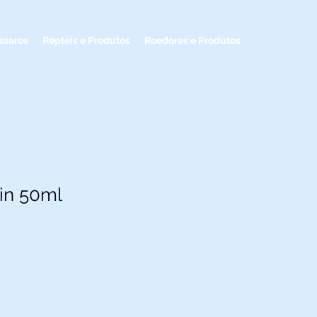
ssaros
Répteis e Produtos
Roedores e Produtos
gin 50ml