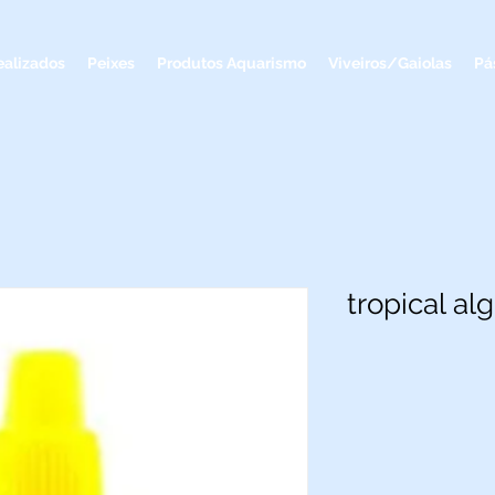
ealizados
Peixes
Produtos Aquarismo
Viveiros/Gaiolas
Pá
tropical al