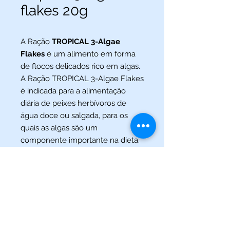
flakes 20g
A Ração
TROPICAL 3-Algae
Flakes
é um alimento em forma
de flocos delicados rico em algas.
A Ração TROPICAL 3-Algae Flakes
é indicada para a alimentação
diária de peixes herbívoros de
água doce ou salgada, para os
quais as algas são um
componente importante na dieta.
(013) 3227-5504
/
(013) 99115-5045
Av. Pedro Lessa, Nº 2109,
Santos - SP