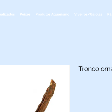
ealizados
Peixes
Produtos Aquarismo
Viveiros/Gaiolas
Pá
Tronco orn