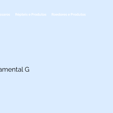
ssaros
Répteis e Produtos
Roedores e Produtos
amental G