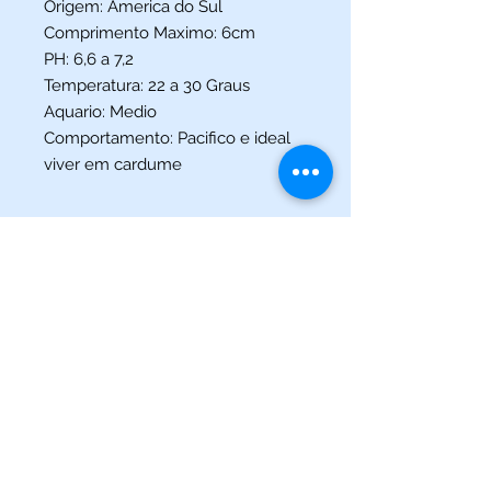
Origem: America do Sul
Comprimento Maximo: 6cm
PH: 6,6 a 7,2
Temperatura: 22 a 30 Graus
Aquario: Medio
Comportamento: Pacifico e ideal
viver em cardume
(013) 3227-5504
/
(013) 99115-5045
Av. Pedro Lessa, Nº 2109,
Santos - SP
acquaworldsantos@gmail.com
©2021 por Acqua World Santos.
Acqua World Santos Ltda. - CNPJ:
03561721
/0001-69 -
Av.
Pedro Lessa, Nº 2109,
Santos-SP
11025-003
-
acquaworldsantos@gmail.com
- Telefone:
(013) 3227-5504