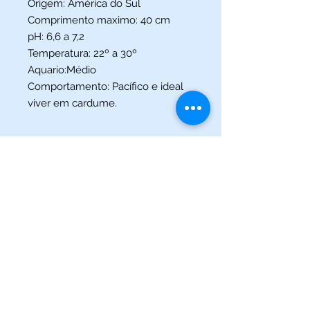
Origem: América do Sul
Comprimento maximo: 40 cm
pH: 6,6 a 7,2
Temperatura: 22º a 30º
Aquario:Médio
Comportamento: Pacífico e ideal
viver em cardume.
(013) 3227-5504
/
(013) 99115-5045
Av. Pedro Lessa, Nº 2109,
Santos - SP
acquaworldsantos@gmail.com
©2021 por Acqua World Santos.
Acqua World Santos Ltda. - CNPJ:
03561721
/0001-69 -
Av.
Pedro Lessa, Nº 2109,
Santos-SP
11025-003
-
acquaworldsantos@gmail.com
- Telefone:
(013) 3227-5504