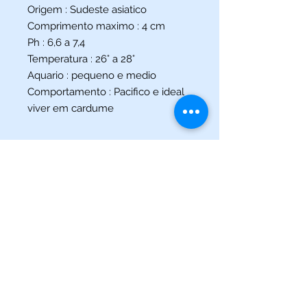
Origem : Sudeste asiatico
Comprimento maximo : 4 cm
Ph : 6,6 a 7,4
Temperatura : 26° a 28°
Aquario : pequeno e medio
Comportamento : Pacifico e ideal
viver em cardume
(013) 3227-5504
/
(013) 99115-5045
Av. Pedro Lessa, Nº 2109,
Santos - SP
acquaworldsantos@gmail.com
©2021 por Acqua World Santos.
Acqua World Santos Ltda. - CNPJ:
03561721
/0001-69 -
Av.
Pedro Lessa, Nº 2109,
Santos-SP
11025-003
-