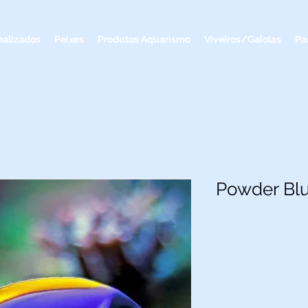
ealizados
Peixes
Produtos Aquarismo
Viveiros/Gaiolas
Pá
Powder Bl