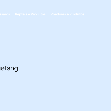
ssaros
Répteis e Produtos
Roedores e Produtos
ueTang