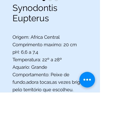
Synodontis
Eupterus
Origem: Africa Central
Comprimento maximo: 20 cm
pH: 6,6 a 7,4
Temperatura: 22º a 28º
Aquario: Grande
Comportamento: Peixe de
fundo,adora tocas,as vezes briga
pelo território que escolheu.
(013) 3227-5504
/
(013) 99115-5045
Av. Pedro Lessa, Nº 2109,
Santos - SP