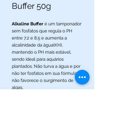
Buffer 50g
Alkaline Buffer
é um tamponador
sem fosfatos que regula o PH
entre 7.2 e 8.5 e aumenta a
alcalinidade da água(KH),
mantendo o PH mais estável,
sendo ideal para aquários
plantados. Não turva a água e por
não ter fosfatos em sua fórmula
não favorece o surgimento de
algas.
(013) 3227-5504
/
(013) 99115-5045
Av. Pedro Lessa, Nº 2109,
Santos - SP