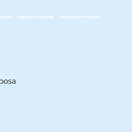
ssaros
Répteis e Produtos
Roedores e Produtos
aposa