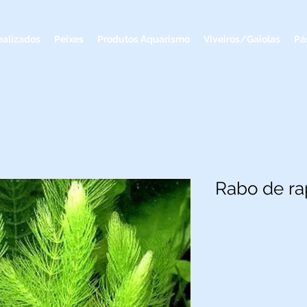
ealizados
Peixes
Produtos Aquarismo
Viveiros/Gaiolas
Pá
Rabo de r