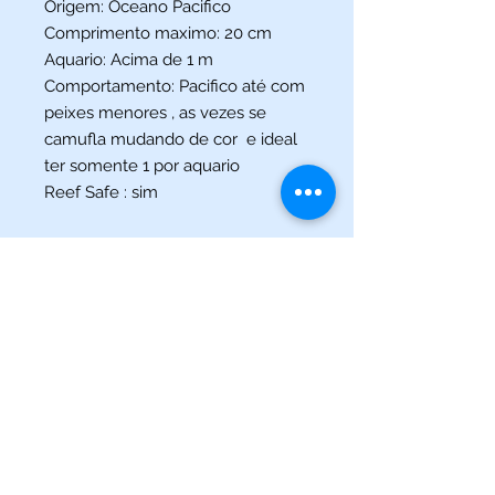
Origem: Oceano Pacifico
Comprimento maximo: 20 cm
Aquario: Acima de 1 m
Comportamento: Pacifico até com
peixes menores , as vezes se
camufla mudando de cor e ideal
ter somente 1 por aquario
Reef Safe : sim
(013) 3227-5504
/
(013) 99115-5045
Av. Pedro Lessa, Nº 2109,
Santos - SP
acquaworldsantos@gmail.com
©2021 por Acqua World Santos.
Acqua World Santos Ltda. - CNPJ:
03561721
/0001-69 -
Av.