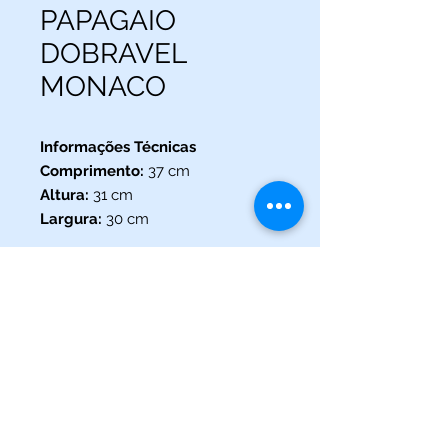
PAPAGAIO
DOBRAVEL
MONACO
Informações Técnicas
Comprimento:
37 cm
Altura:
31 cm
Largura:
30 cm
(013) 3227-5504
/
(013) 99115-5045
Av. Pedro Lessa, Nº 2109,
Santos - SP
acquaworldsantos@gmail.com