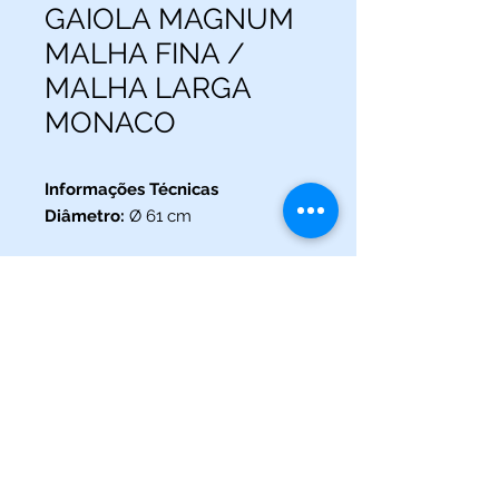
GAIOLA MAGNUM
MALHA FINA /
MALHA LARGA
MONACO
Informações Técnicas
Diâmetro:
Ø 61 cm
(013) 3227-5504
/
(013) 99115-5045
Av. Pedro Lessa, Nº 2109,
Santos - SP
acquaworldsantos@gmail.com
©2021 por Acqua World Santos.