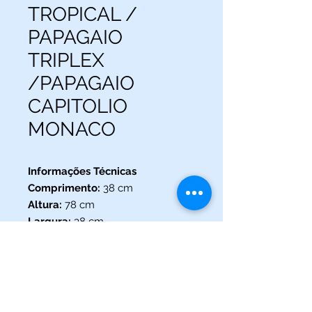
TROPICAL /
PAPAGAIO
TRIPLEX
/PAPAGAIO
CAPITOLIO
MONACO
Informações Técnicas
Comprimento:
38 cm
Altura:
78 cm
Largura:
38 cm
(013) 3227-5504
/
(013) 99115-5045
Av. Pedro Lessa, Nº 2109,