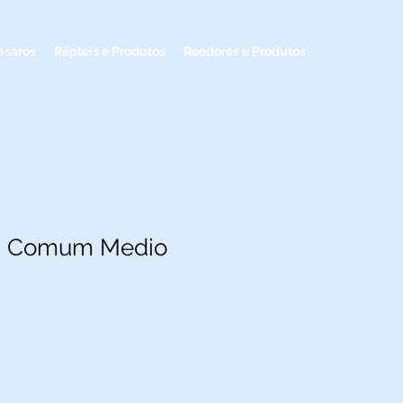
ssaros
Répteis e Produtos
Roedores e Produtos
s Comum Medio