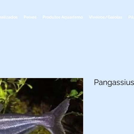
ealizados
Peixes
Produtos Aquarismo
Viveiros/Gaiolas
Pá
Pangassiu