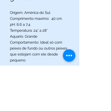
Origem: América do Sul
Comprimento maximo: 40 cm
pH: 6.6 a 7.4
Temperatura: 24° a 28°
Aquario: Grande
Comportamento: Ideal só com
peixes de fundo ou outros peixes
que estejam com ele desde
pequeno
(013) 3227-5504
/
(013) 99115-5045
Av. Pedro Lessa, Nº 2109,
Santos - SP
acquaworldsantos@gmail.com