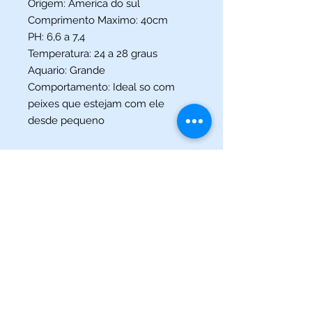
Origem: America do sul
Comprimento Maximo: 40cm
PH: 6,6 a 7,4
Temperatura: 24 a 28 graus
Aquario: Grande
Comportamento: Ideal so com
peixes que estejam com ele
desde pequeno
(013) 3227-5504
/
(013) 99115-5045
Av. Pedro Lessa, Nº 2109,
Santos - SP
acquaworldsantos@gmail.com
©2021 por Acqua World Santos.
Acqua World Santos Ltda. - CNPJ:
03561721
/0001-69 -
Av.