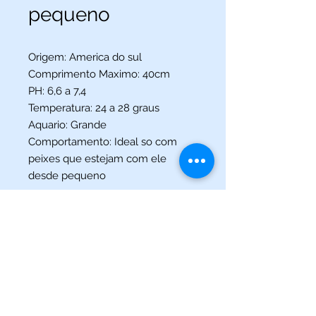
pequeno
Origem: America do sul
Comprimento Maximo: 40cm
PH: 6,6 a 7,4
Temperatura: 24 a 28 graus
Aquario: Grande
Comportamento: Ideal so com
peixes que estejam com ele
desde pequeno
(013) 3227-5504
/
(013) 99115-5045
Av. Pedro Lessa, Nº 2109,
Santos - SP
acquaworldsantos@gmail.com