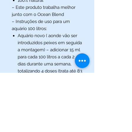
100% natural
– Este produto trabalha melhor
junto com o Ocean Blend
– Instruções de uso para um
aquário 100 litros:
Aquário novo ( aonde vão ser
introduzidos peixes em seguida
a montagem) – adicionar 15 ml
para cada 100 litros a cada 2
dias durante uma semana,
totalizando 4 doses (trata até 83
litros)
Aquário estabilizado – 15 ml
para cada 100 litros uma vez
por mês ou após a introdução
de novos habitantes (trata até
790 litros)
Também pode ser utilizado
para troca parcial de água,