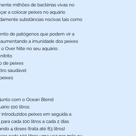
mente milhões de bactérias vivas no
çar a colocar peixes no aquário
damente substâncias nocivas tais como
ento de patógenos que podem vir a
o, aumentando a imunidade dos peixes
ar o Over Nite no seu aquário:
itrito
o de peixes
ltro saudável
peixes
 junto com o Ocean Blend
rio 100 litros:
 introduzidos peixes em seguida a
ara cada 100 litros a cada 2 dias
do 4 doses (trata até 83 litros)