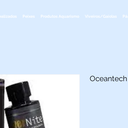
ealizados
Peixes
Produtos Aquarismo
Viveiros/Gaiolas
Pá
Oceantech 