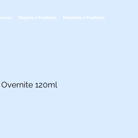
ssaros
Répteis e Produtos
Roedores e Produtos
Overnite 120ml