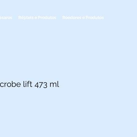
ssaros
Répteis e Produtos
Roedores e Produtos
crobe lift 473 ml