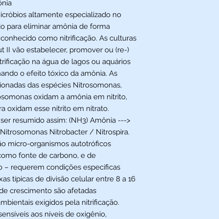
ônia
icróbios altamente especializado no
ado para eliminar amônia de forma
conhecido como nitrificação. As culturas
t II vão estabelecer, promover ou (re-)
itrificação na água de lagos ou aquários
ando o efeito tóxico da amônia. As
cionadas das espécies Nitrosomonas,
trosomonas oxidam a amônia em nitrito,
a oxidam esse nitrito em nitrato.
 ser resumido assim: (NH3) Amônia --->
o Nitrosomonas Nitrobacter / Nitrospira.
 micro-organismos autotróficos
como fonte de carbono, e de
o – requerem condições específicas
s típicas de divisão celular entre 8 a 16
de crescimento são afetadas
bientais exigidos pela nitrificação.
nsíveis aos níveis de oxigênio,