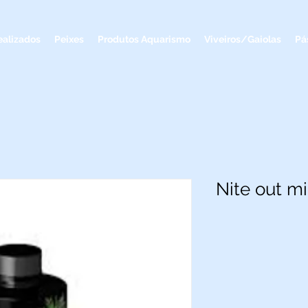
ealizados
Peixes
Produtos Aquarismo
Viveiros/Gaiolas
Pá
Nite out mi