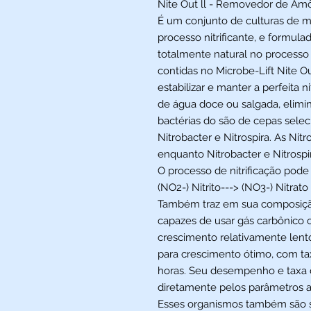
Nite Out ll - Removedor de Am
É um conjunto de culturas de m
processo nitrificante, e formul
totalmente natural no processo 
contidas no Microbe-Lift Nite Ou
estabilizar e manter a perfeita n
de água doce ou salgada, elimin
bactérias do são de cepas sele
Nitrobacter e Nitrospira. As Ni
enquanto Nitrobacter e Nitrospir
O processo de nitrificação pode
(NO2-) Nitrito---> (NO3-) Nitrat
Também traz em sua composição
capazes de usar gás carbônico 
crescimento relativamente lent
para crescimento ótimo, com taxa
horas. Seu desempenho e taxa 
diretamente pelos parâmetros am
Esses organismos também são se