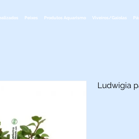
ealizados
Peixes
Produtos Aquarismo
Viveiros/Gaiolas
Pá
Ludwigia pa