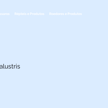
ssaros
Répteis e Produtos
Roedores e Produtos
lustris