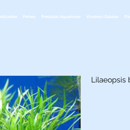
ealizados
Peixes
Produtos Aquarismo
Viveiros/Gaiolas
Pá
Lilaeopsis b