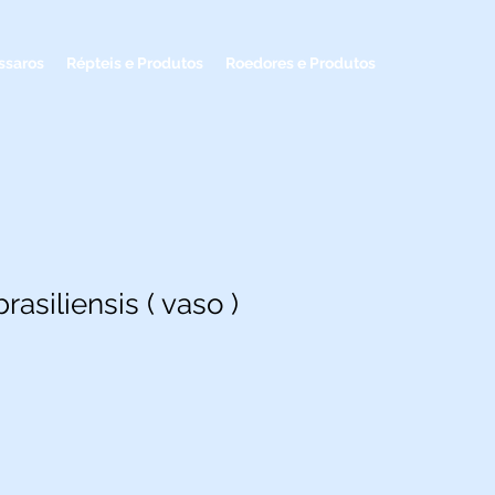
ssaros
Répteis e Produtos
Roedores e Produtos
rasiliensis ( vaso )