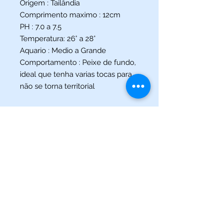
Origem : Tailândia
Comprimento maximo : 12cm
PH : 7.0 a 7.5
Temperatura: 26° a 28°
Aquario : Medio a Grande
Comportamento : Peixe de fundo,
ideal que tenha varias tocas para
não se torna territorial
(013) 3227-5504
/
(013) 99115-5045
Av. Pedro Lessa, Nº 2109,
Santos - SP
acquaworldsantos@gmail.com
©2021 por Acqua World Santos.
Acqua World Santos Ltda. - CNPJ:
03561721
/0001-69 -
Av.