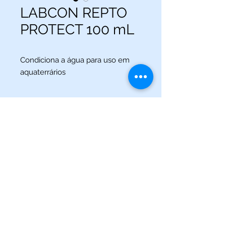
LABCON REPTO
PROTECT 100 mL
Condiciona a água para uso em
aquaterrários
(013) 3227-5504
/
(013) 99115-5045
Av. Pedro Lessa, Nº 2109,
Santos - SP
acquaworldsantos@gmail.com
©2021 por Acqua World Santos.
Acqua World Santos Ltda. - CNPJ:
03561721
/0001-69 -
Av.
Pedro Lessa, Nº 2109,
Santos-SP
11025-003
-
acquaworldsantos@gmail.com
- Telefone:
(013) 3227-5504