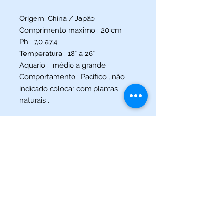
Origem: China / Japão
Comprimento maximo : 20 cm
Ph : 7,0 a7,4
Temperatura : 18° a 26°
Aquario : médio a grande
Comportamento : Pacifico , não
indicado colocar com plantas
naturais .
(013) 3227-5504
/
(013) 99115-5045
Av. Pedro Lessa, Nº 2109,
Santos - SP
acquaworldsantos@gmail.com