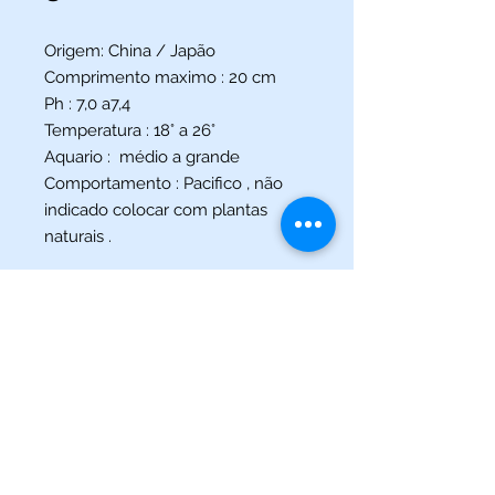
Origem: China / Japão
Comprimento maximo : 20 cm
Ph : 7,0 a7,4
Temperatura : 18° a 26°
Aquario : médio a grande
Comportamento : Pacifico , não
indicado colocar com plantas
naturais .
(013) 3227-5504
/
(013) 99115-5045
Av. Pedro Lessa, Nº 2109,
Santos - SP
acquaworldsantos@gmail.com