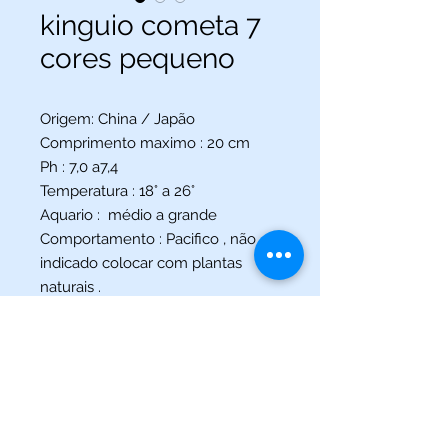
kinguio cometa 7
cores pequeno
Origem: China / Japão
Comprimento maximo : 20 cm
Ph : 7,0 a7,4
Temperatura : 18° a 26°
Aquario : médio a grande
Comportamento : Pacifico , não
indicado colocar com plantas
naturais .
(013) 3227-5504
/
(013) 99115-5045
Av. Pedro Lessa, Nº 2109,
Santos - SP