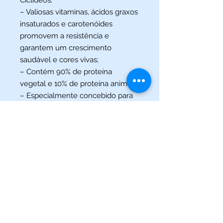
Ciclideos;
– Valiosas vitaminas, ácidos graxos
insaturados e carotenóides
promovem a resistência e
garantem um crescimento
saudável e cores vivas;
– Contém 90% de proteína
vegetal e 10% de proteína animal;
– Especialmente concebido para
atender as necessidades
nutricionais dos Tropheus,
Pseudotropheus e Ciclídeos
africanos;
– Rica em spirulina;
– Com Vitamina E antioxidante.
(013) 3227-5504
/
(013) 99115-5045
Av. Pedro Lessa, Nº 2109,