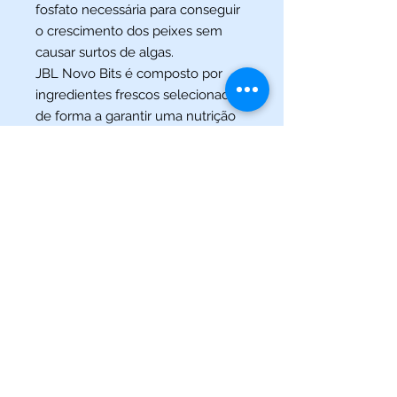
fosfato necessária para conseguir
o crescimento dos peixes sem
causar surtos de algas.
JBL Novo Bits é composto por
ingredientes frescos selecionados
de forma a garantir uma nutrição
completa, crescimento ideal e
cores vibrantes para todos os
peixes ornamentais,
principalmente aqueles mais
exigentes
(013) 3227-5504
/
(013) 99115-5045
Av. Pedro Lessa, Nº 2109,
Santos - SP
acquaworldsantos@gmail.com