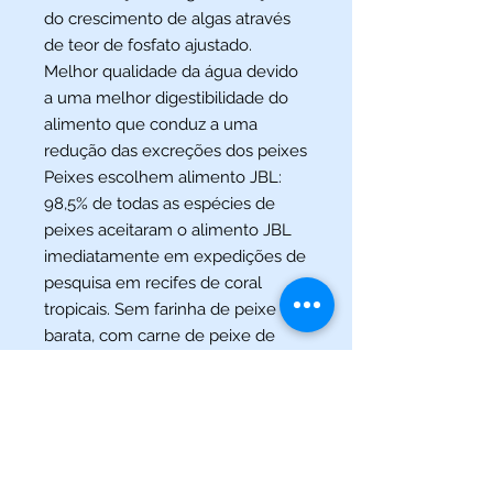
do crescimento de algas através
de teor de fosfato ajustado.
Melhor qualidade da água devido
a uma melhor digestibilidade do
alimento que conduz a uma
redução das excreções dos peixes
Peixes escolhem alimento JBL:
98,5% de todas as espécies de
peixes aceitaram o alimento JBL
imediatamente em expedições de
pesquisa em recifes de coral
tropicais. Sem farinha de peixe
barata, com carne de peixe de
produção de filetes para pessoas
Incluído: alimento principal, para
peixes de aquário. Depois de
aberto, prazo de validade de 4
meses. Em embalagem de alta