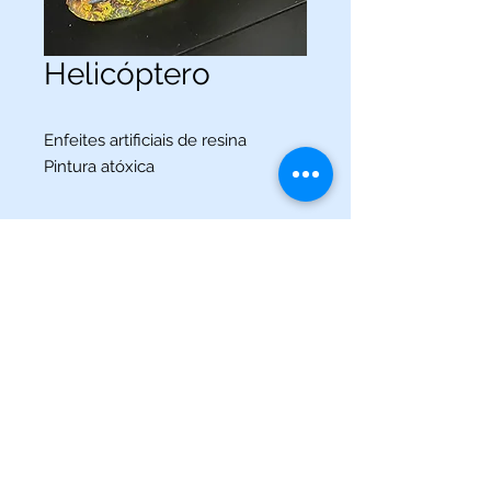
Helicóptero
Enfeites artificiais de resina
Pintura atóxica
(013) 3227-5504
/
(013) 99115-5045
Av. Pedro Lessa, Nº 2109,
Santos - SP
acquaworldsantos@gmail.com
©2021 por Acqua World Santos.
Acqua World Santos Ltda. - CNPJ:
03561721
/0001-69 -
Av.
Pedro Lessa, Nº 2109,
Santos-SP
11025-003
-
acquaworldsantos@gmail.com
- Telefone:
(013) 3227-5504