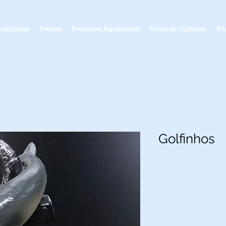
ealizados
Peixes
Produtos Aquarismo
Viveiros/Gaiolas
Pá
Golfinhos