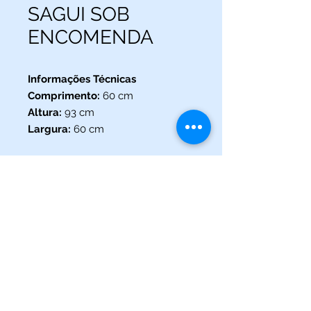
SAGUI SOB
ENCOMENDA
Informações Técnicas
Comprimento:
60 cm
Altura:
93 cm
Largura:
60 cm
(013) 3227-5504
/
(013) 99115-5045
Av. Pedro Lessa, Nº 2109,
Santos - SP
acquaworldsantos@gmail.com
©2021 por Acqua World Santos.