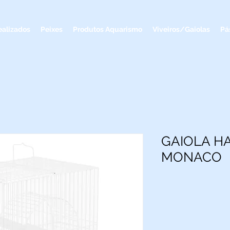
ealizados
Peixes
Produtos Aquarismo
Viveiros/Gaiolas
Pá
GAIOLA H
MONACO