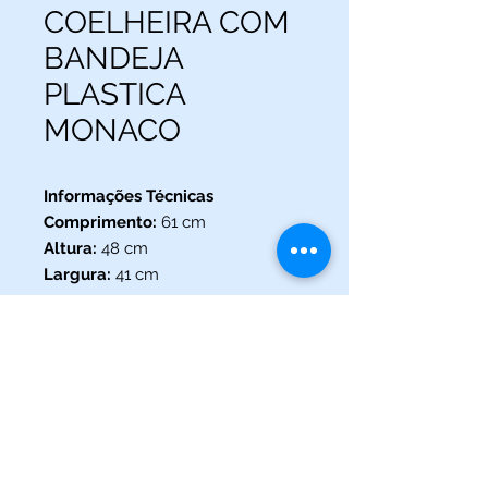
COELHEIRA COM
BANDEJA
PLASTICA
MONACO
Informações Técnicas
Comprimento:
61 cm
Altura:
48 cm
Largura:
41 cm
(013) 3227-5504
/
(013) 99115-5045
Av. Pedro Lessa, Nº 2109,
Santos - SP
acquaworldsantos@gmail.com