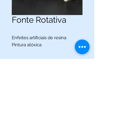
Fonte Rotativa
Enfeites artificiais de resina
Pintura atóxica
(013) 3227-5504
/
(013) 99115-5045
Av. Pedro Lessa, Nº 2109,
Santos - SP
acquaworldsantos@gmail.com
©2021 por Acqua World Santos.
Acqua World Santos Ltda. - CNPJ:
03561721
/0001-69 -
Av.
Pedro Lessa, Nº 2109,
Santos-SP
11025-003
-
acquaworldsantos@gmail.com
- Telefone:
(013) 3227-5504