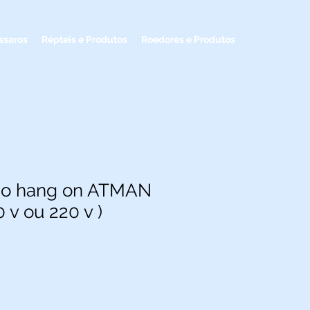
ssaros
Répteis e Produtos
Roedores e Produtos
erno hang on ATMAN
0 v ou 220 v )