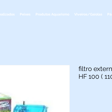
ealizados
Peixes
Produtos Aquarismo
Viveiros/Gaiolas
Pá
filtro ext
HF 100 ( 11