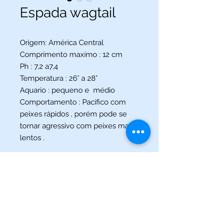
Espada wagtail
Origem: América Central
Comprimento maximo : 12 cm
Ph : 7,2 a7,4
Temperatura : 26° a 28°
Aquario : pequeno e médio
Comportamento : Pacifico com
peixes rápidos , porém pode se
tornar agressivo com peixes mais
lentos .
(013) 3227-5504
/
(013) 99115-5045
Av. Pedro Lessa, Nº 2109,
Santos - SP