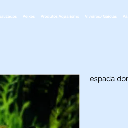
ealizados
Peixes
Produtos Aquarismo
Viveiros/Gaiolas
Pá
espada do